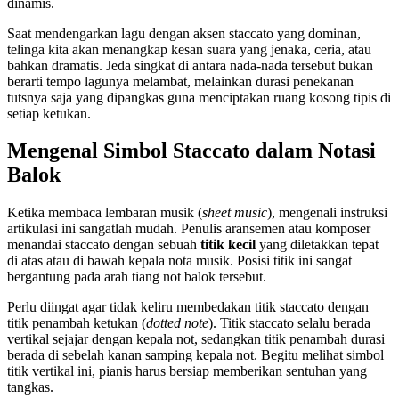
dinamis.
Saat mendengarkan lagu dengan aksen staccato yang dominan,
telinga kita akan menangkap kesan suara yang jenaka, ceria, atau
bahkan dramatis. Jeda singkat di antara nada-nada tersebut bukan
berarti tempo lagunya melambat, melainkan durasi penekanan
tutsnya saja yang dipangkas guna menciptakan ruang kosong tipis di
setiap ketukan.
Mengenal Simbol Staccato dalam Notasi
Balok
Ketika membaca lembaran musik (
sheet music
), mengenali instruksi
artikulasi ini sangatlah mudah. Penulis aransemen atau komposer
menandai staccato dengan sebuah
titik kecil
yang diletakkan tepat
di atas atau di bawah kepala nota musik. Posisi titik ini sangat
bergantung pada arah tiang not balok tersebut.
Perlu diingat agar tidak keliru membedakan titik staccato dengan
titik penambah ketukan (
dotted note
). Titik staccato selalu berada
vertikal sejajar dengan kepala not, sedangkan titik penambah durasi
berada di sebelah kanan samping kepala not. Begitu melihat simbol
titik vertikal ini, pianis harus bersiap memberikan sentuhan yang
tangkas.