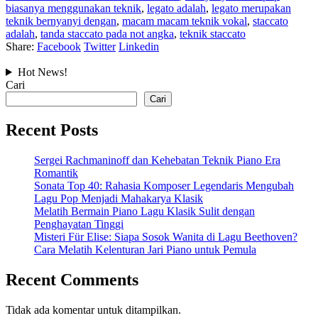
biasanya menggunakan teknik
,
legato adalah
,
legato merupakan
teknik bernyanyi dengan
,
macam macam teknik vokal
,
staccato
adalah
,
tanda staccato pada not angka
,
teknik staccato
Share:
Facebook
Twitter
Linkedin
Hot News!
Cari
Cari
Recent Posts
Sergei Rachmaninoff dan Kehebatan Teknik Piano Era
Romantik
Sonata Top 40: Rahasia Komposer Legendaris Mengubah
Lagu Pop Menjadi Mahakarya Klasik
Melatih Bermain Piano Lagu Klasik Sulit dengan
Penghayatan Tinggi
Misteri Für Elise: Siapa Sosok Wanita di Lagu Beethoven?
Cara Melatih Kelenturan Jari Piano untuk Pemula
Recent Comments
Tidak ada komentar untuk ditampilkan.