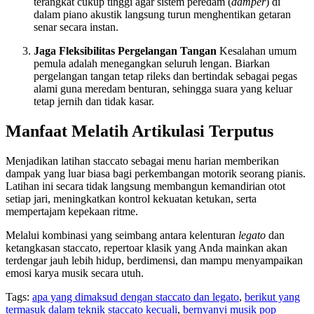
terangkat cukup tinggi agar sistem peredam (
damper
) di
dalam piano akustik langsung turun menghentikan getaran
senar secara instan.
Jaga Fleksibilitas Pergelangan Tangan
Kesalahan umum
pemula adalah menegangkan seluruh lengan. Biarkan
pergelangan tangan tetap rileks dan bertindak sebagai pegas
alami guna meredam benturan, sehingga suara yang keluar
tetap jernih dan tidak kasar.
Manfaat Melatih Artikulasi Terputus
Menjadikan latihan staccato sebagai menu harian memberikan
dampak yang luar biasa bagi perkembangan motorik seorang pianis.
Latihan ini secara tidak langsung membangun kemandirian otot
setiap jari, meningkatkan kontrol kekuatan ketukan, serta
mempertajam kepekaan ritme.
Melalui kombinasi yang seimbang antara kelenturan
legato
dan
ketangkasan staccato, repertoar klasik yang Anda mainkan akan
terdengar jauh lebih hidup, berdimensi, dan mampu menyampaikan
emosi karya musik secara utuh.
Tags:
apa yang dimaksud dengan staccato dan legato
,
berikut yang
termasuk dalam teknik staccato kecuali
,
bernyanyi musik pop