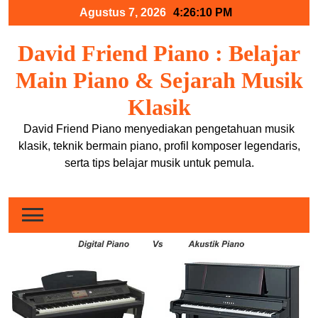
Skip
Agustus 7, 2026
4:26:10 PM
to
content
David Friend Piano : Belajar
Main Piano & Sejarah Musik
Klasik
David Friend Piano menyediakan pengetahuan musik
klasik, teknik bermain piano, profil komposer legendaris,
serta tips belajar musik untuk pemula.