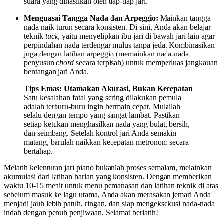
suara yang dihasilkan oleh tiap-tiap jari.
Menguasai Tangga Nada dan Arpeggio:
Mainkan tangga
nada naik-turun secara konsisten. Di sini, Anda akan belajar
teknik
tuck
, yaitu menyelipkan ibu jari di bawah jari lain agar
perpindahan nada terdengar mulus tanpa jeda. Kombinasikan
juga dengan latihan arpeggio (memainkan nada-nada
penyusun
chord
secara terpisah) untuk memperluas jangkauan
bentangan jari Anda.
Tips Emas: Utamakan Akurasi, Bukan Kecepatan
Satu kesalahan fatal yang sering dilakukan pemula
adalah terburu-buru ingin bermain cepat. Mulailah
selalu dengan tempo yang sangat lambat. Pastikan
setiap ketukan menghasilkan nada yang bulat, bersih,
dan seimbang. Setelah kontrol jari Anda semakin
matang, barulah naikkan kecepatan metronom secara
bertahap.
Melatih kelenturan jari piano bukanlah proses semalam, melainkan
akumulasi dari latihan harian yang konsisten. Dengan memberikan
waktu 10-15 menit untuk menu pemanasan dan latihan teknik di atas
sebelum masuk ke lagu utama, Anda akan merasakan jemari Anda
menjadi jauh lebih patuh, ringan, dan siap mengeksekusi nada-nada
indah dengan penuh penjiwaan. Selamat berlatih!