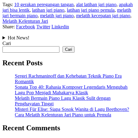
Tags:
10 gerakan peregangan tangan
,
alat latihan jari piano
,
apakah
jari bisa lentik
,
latihan jari piano
,
latihan jari piano pemula
,
melatih
jari bermain piano
,
melatih jari piano
,
melatih kecepatan jari piano
,
Melatih Kelenturan Jari
Share:
Facebook
Twitter
Linkedin
Hot News!
Cari
Cari
Recent Posts
Sergei Rachmaninoff dan Kehebatan Teknik Piano Era
Romantik
Sonata Top 40: Rahasia Komposer Legendaris Mengubah
Lagu Pop Menjadi Mahakarya Klasik
Melatih Bermain Piano Lagu Klasik Sulit dengan
Penghayatan Tinggi
Misteri Für Elise: Siapa Sosok Wanita di Lagu Beethoven?
Cara Melatih Kelenturan Jari Piano untuk Pemula
Recent Comments