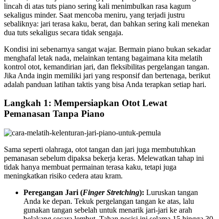
lincah di atas tuts piano sering kali menimbulkan rasa kagum
sekaligus minder. Saat mencoba meniru, yang terjadi justru
sebaliknya: jari terasa kaku, berat, dan bahkan sering kali menekan
dua tuts sekaligus secara tidak sengaja.
Kondisi ini sebenarnya sangat wajar. Bermain piano bukan sekadar
menghafal letak nada, melainkan tentang bagaimana kita melatih
kontrol otot, kemandirian jari, dan fleksibilitas pergelangan tangan.
Jika Anda ingin memiliki jari yang responsif dan bertenaga, berikut
adalah panduan latihan taktis yang bisa Anda terapkan setiap hari.
Langkah 1: Mempersiapkan Otot Lewat
Pemanasan Tanpa Piano
Sama seperti olahraga, otot tangan dan jari juga membutuhkan
pemanasan sebelum dipaksa bekerja keras. Melewatkan tahap ini
tidak hanya membuat permainan terasa kaku, tetapi juga
meningkatkan risiko cedera atau kram.
Peregangan Jari (
Finger Stretching
):
Luruskan tangan
Anda ke depan. Tekuk pergelangan tangan ke atas, lalu
gunakan tangan sebelah untuk menarik jari-jari ke arah
belakang secara lembut. Tahan posisi ini selama 15 hingga 30