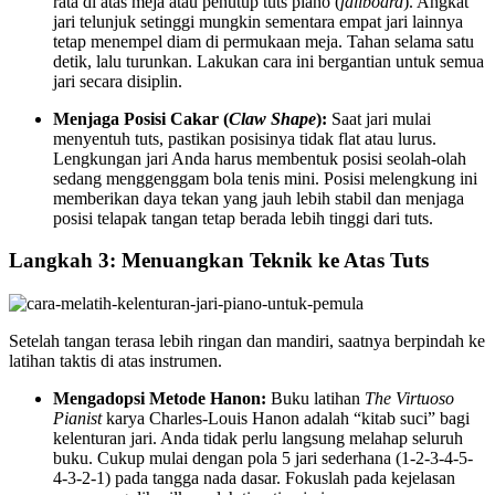
rata di atas meja atau penutup tuts piano (
fallboard
). Angkat
jari telunjuk setinggi mungkin sementara empat jari lainnya
tetap menempel diam di permukaan meja. Tahan selama satu
detik, lalu turunkan. Lakukan cara ini bergantian untuk semua
jari secara disiplin.
Menjaga Posisi Cakar (
Claw Shape
):
Saat jari mulai
menyentuh tuts, pastikan posisinya tidak flat atau lurus.
Lengkungan jari Anda harus membentuk posisi seolah-olah
sedang menggenggam bola tenis mini. Posisi melengkung ini
memberikan daya tekan yang jauh lebih stabil dan menjaga
posisi telapak tangan tetap berada lebih tinggi dari tuts.
Langkah 3: Menuangkan Teknik ke Atas Tuts
Setelah tangan terasa lebih ringan dan mandiri, saatnya berpindah ke
latihan taktis di atas instrumen.
Mengadopsi Metode Hanon:
Buku latihan
The Virtuoso
Pianist
karya Charles-Louis Hanon adalah “kitab suci” bagi
kelenturan jari. Anda tidak perlu langsung melahap seluruh
buku. Cukup mulai dengan pola 5 jari sederhana (1-2-3-4-5-
4-3-2-1) pada tangga nada dasar. Fokuslah pada kejelasan