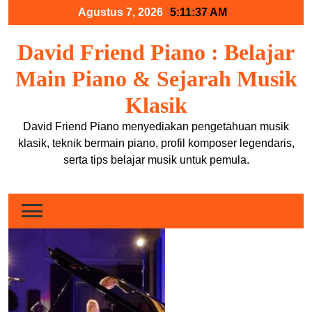
Skip
Agustus 7, 2026
5:11:37 AM
to
content
David Friend Piano : Belajar
Main Piano & Sejarah Musik
Klasik
David Friend Piano menyediakan pengetahuan musik
klasik, teknik bermain piano, profil komposer legendaris,
serta tips belajar musik untuk pemula.