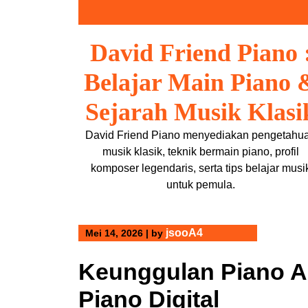
Skip
to
content
David Friend Piano 
Belajar Main Piano 
Sejarah Musik Klasi
David Friend Piano menyediakan pengetahu
musik klasik, teknik bermain piano, profil
komposer legendaris, serta tips belajar musi
untuk pemula.
jsooA4
Mei 14, 2026
|
by
Keunggulan Piano A
Piano Digital