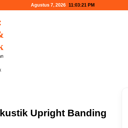
Agustus 7, 2026
11:03:22 PM
:
&
k
an
k
kustik Upright Banding