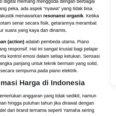
iano digital memang menggoda dengan berbagai
yang peka, ada aspek “nyawa” yang tidak bisa
ano akustik menawarkan
resonansi organik
. Ketika
antam senar secara fisik, getarannya merambat
tur suara yang kaya dan dinamis.
an (action)
adalah pembeda utama. Piano
ng responsif. Hal ini sangat krusial bagi pelajar
erta kontrol emosi dalam setiap ketukan. Sensasi
i jangka panjang untuk teknik bermain yang solid,
n secara sempurna pada piano elektrik.
imasi Harga di Indonesia
emerlukan anggaran yang tidak sedikit, namun
ahan hingga puluhan tahun jika dirawat dengan
del dari brand ternama seperti Yamaha sering